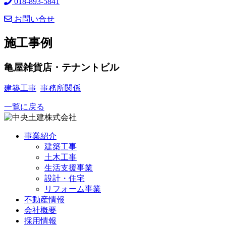
018-893-5841
お問い合せ
施工事例
亀屋雑貨店・テナントビル
建築工事
事務所関係
一覧に戻る
事業紹介
建築工事
土木工事
生活支援事業
設計・住宅
リフォーム事業
不動産情報
会社概要
採用情報