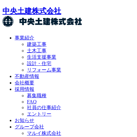
中央土建株式会社
事業紹介
建築工事
土木工事
生活支援事業
設計・住宅
リフォーム事業
不動産情報
会社概要
採用情報
募集職種
FAQ
社員の仕事紹介
エントリー
お知らせ
グループ会社
マルイ株式会社