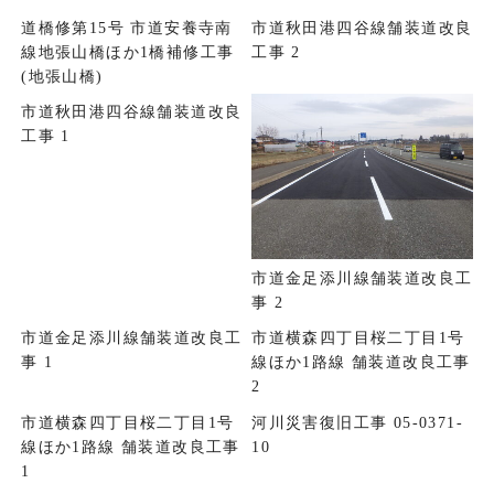
道橋修第15号 市道安養寺南
市道秋田港四谷線舗装道改良
線地張山橋ほか1橋補修工事
工事 2
(地張山橋)
市道秋田港四谷線舗装道改良
工事 1
市道金足添川線舗装道改良工
事 2
市道金足添川線舗装道改良工
市道横森四丁目桜二丁目1号
事 1
線ほか1路線 舗装道改良工事
2
市道横森四丁目桜二丁目1号
河川災害復旧工事 05-0371-
線ほか1路線 舗装道改良工事
10
1