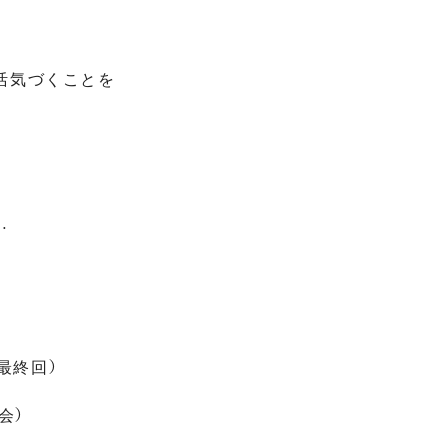
活気づくことを
…
/最終回）
会）