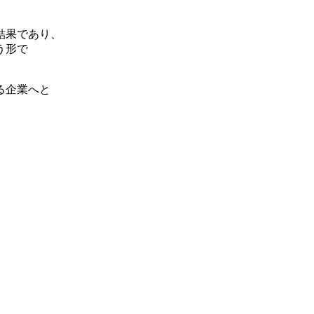
結果であり、
う形で
る企業へと